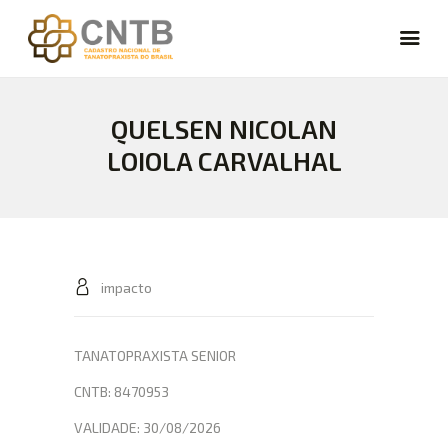
QUELSEN NICOLAN
CARREIRA
LOIOLA CARVALHAL
VAGAS
FÓRUM
NOTÍCIAS
ARTIGOS
CURSOS
impacto
CADASTRE-SE
LOGIN
TANATOPRAXISTA SENIOR
CNTB: 8470953
VALIDADE: 30/08/2026