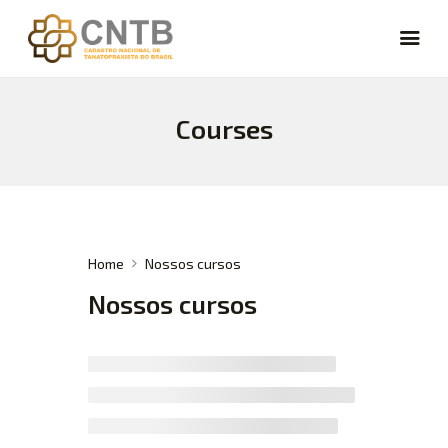
Courses
CARREIRA
VAGAS
FÓRUM
NOTÍCIAS
ARTIGOS
Home
Nossos cursos
CURSOS
Nossos cursos
CADASTRE-SE
LOGIN