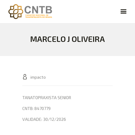
MARCELO J OLIVEIRA
CARREIRA
VAGAS
FÓRUM
NOTÍCIAS
ARTIGOS
impacto
CURSOS
CADASTRE-SE
TANATOPRAXISTA SENIOR
LOGIN
CNTB: 8470779
VALIDADE: 30/12/2026