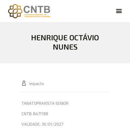
HENRIQUE OCTÁVIO
CARREIRA
NUNES
VAGAS
FÓRUM
NOTÍCIAS
ARTIGOS
CURSOS
impacto
CADASTRE-SE
LOGIN
TANATOPRAXISTA SENIOR
CNTB: 8471188
VALIDADE: 30/01/2027