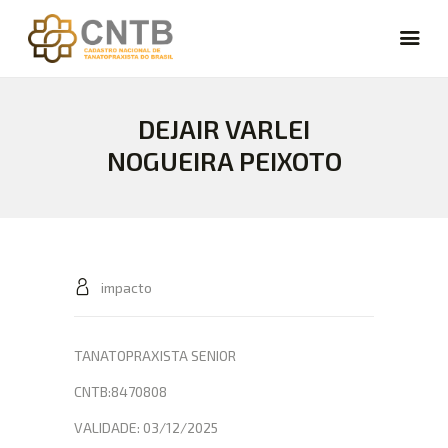
DEJAIR VARLEI
CARREIRA
NOGUEIRA PEIXOTO
VAGAS
FÓRUM
NOTÍCIAS
ARTIGOS
CURSOS
impacto
CADASTRE-SE
LOGIN
TANATOPRAXISTA SENIOR
CNTB:8470808
VALIDADE: 03/12/2025