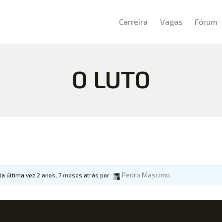
CARREIRA
Carreira
Vagas
Fórum
VAGAS
FÓRUM
O LUTO
NOTÍCIAS
ARTIGOS
CURSOS
CADASTRE-SE
Pedro Mascimo
ela última vez
2 anos, 7 meses atrás
por
.
LOGIN