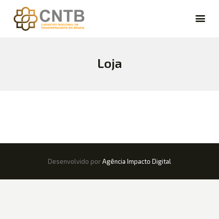
Loja
CARREIRA
VAGAS
FÓRUM
NOTÍCIAS
ARTIGOS
CURSOS
CADASTRE-SE
Desenvolvido por
Agência Impacto Digital
LOGIN